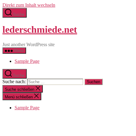
Direkt zum Inhalt wechseln
Suche
lederschmiede.net
Just another WordPress site
Menü
Sample Page
Suche
Suche nach:
Suche schließen
Menü schließen
Sample Page